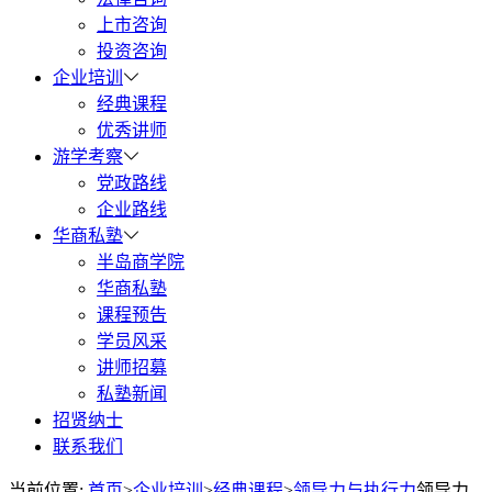
上市咨询
投资咨询
企业培训
经典课程
优秀讲师
游学考察
党政路线
企业路线
华商私塾
半岛商学院
华商私塾
课程预告
学员风采
讲师招募
私塾新闻
招贤纳士
联系我们
当前位置:
首页
>
企业培训
>
经典课程
>
领导力与执行力
领导力