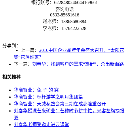
银行账号：6228480246044169661
咨询电话
0532-85651616
赵老师：18868680884
李老师：15764222528
分享到：
上一篇：
2016中国企业品牌年会盛大召开，“太阳花
奖”花落谁家？
下一篇：
刘春华：找到客户的需求“热键”，杀出新血路
相关推荐
华商智业：兔 子 的 窝 ！
华商智业：标杆游学之明月集团篇
华商智业：天威私塾会第三期在成都隆重召开
刘春华授课芒来矿业：芒种时节耕牛忙，来客左旗捷报
双
刘春华老师受邀走进云课堂