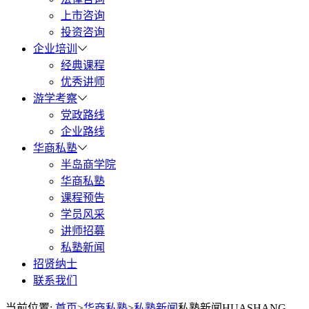
上市咨询
投资咨询
企业培训
经典课程
优秀讲师
游学考察
党政路线
企业路线
华商私塾
半岛商学院
华商私塾
课程预告
学员风采
讲师招募
私塾新闻
招贤纳士
联系我们
当前位置:
首页
>
华商私塾
>
私塾新闻
私塾新闻
HUASHANG