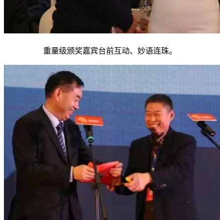
重量级颁奖嘉宾台前互动、妙语连珠。