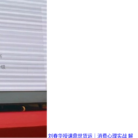
刘春华授课鼎世货运｜消费心理实战 解