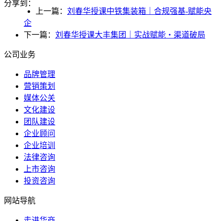
分享到：
上一篇：
刘春华授课中铁集装箱｜合规强基-赋能央
企
下一篇：
刘春华授课大丰集团｜实战赋能・渠道破局
公司业务
品牌管理
营销策划
媒体公关
文化建设
团队建设
企业顾问
企业培训
法律咨询
上市咨询
投资咨询
网站导航
走进华商